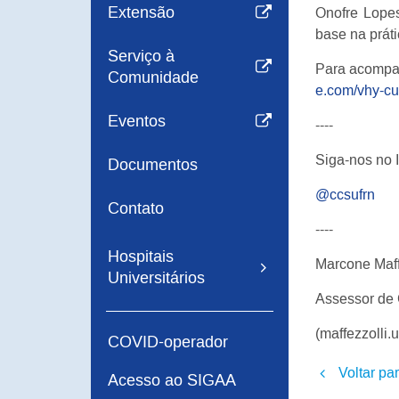
Extensão
Onofre Lopes
base na práti
Serviço à
Para acompan
Comunidade
e.com/vhy-c
Eventos
----
Siga-nos no 
Documentos
@ccsufrn
Contato
----
Hospitais
Marcone Maff
Universitários
Assessor de
(maffezzolli
COVID-operador
Voltar pa
Acesso ao SIGAA