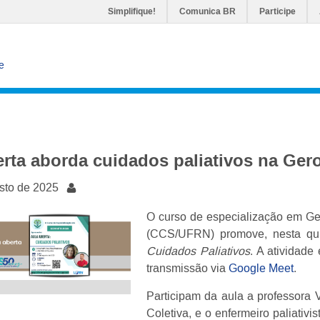
Simplifique!
Comunica BR
Participe
e
erta aborda cuidados paliativos na Ger
sto de 2025
O curso de especialização em Ge
(CCS/UFRN) promove, nesta quin
Cuidados Paliativos
. A atividade
transmissão via
Google Meet
.
Participam da aula a professora
Coletiva, e o enfermeiro paliativi