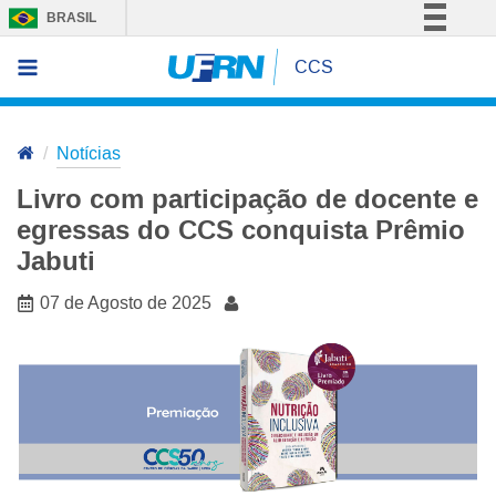
BRASIL
Simplifique!
CCS
Comunica BR
Participe
Notícias
Acesso à informação
Legislação
Livro com participação de docente e
Canais
egressas do CCS conquista Prêmio
Jabuti
07 de Agosto de 2025