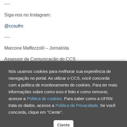
----
Siga-nos no Instagram:
@ccsufrn
----
Marcone Maffezzolli – Jornalista
Assessor de Comunicação do CCS
(maffezzolli.ufrn@gmail.com)
Nós usamos cookies para melhorar sua experiência de
navegação no portal. Ao utilizar o CCS, você concorda
Voltar para Notícias
Compartilhar
com a política de monitoramento de cookies. Para ter mais
informações sobre como isso é feito e como remover,
acesse a
Política de cookies.
Para saber como a UFRN
Centro de Ciências da Saúde - CCS
trata os dados, acesse a
Política de Privacidade.
Se você
Universidade Federal do Rio Grande do Norte
concorda, clique em "Ciente".
Rua General Cordeiro de Faria, S/N
Petrópolis | CEP 59012-570
Ciente